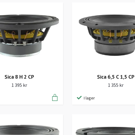
Sica 8 H 2 CP
Sica 6,5 C 1,5 CP
1 395 kr
1 355 kr
I lager