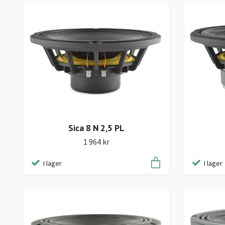
Sica 8 N 2,5 PL
1 964 kr
I lager
I lager