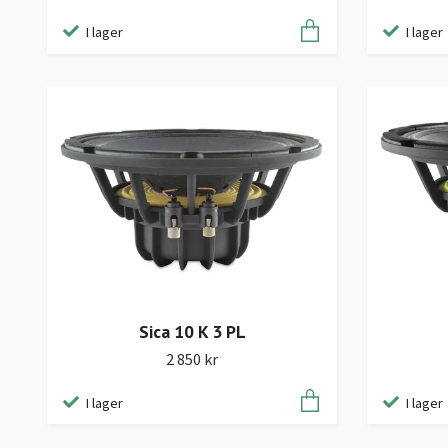
I lager
I lager
Sica 10 K 3 PL
2 850 kr
I lager
I lager