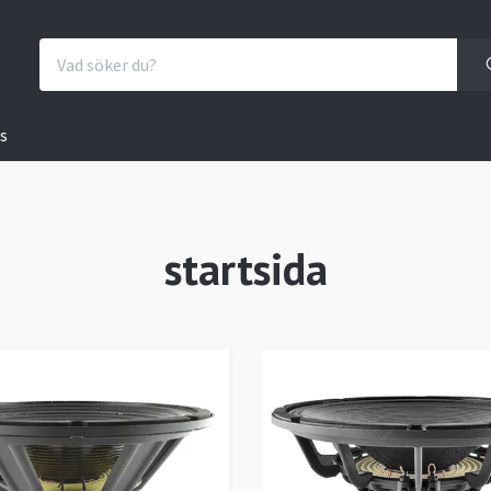
s
startsida