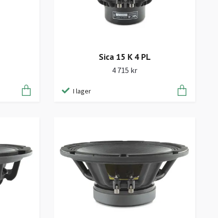
Sica 15 K 4 PL
4 715 kr
I lager