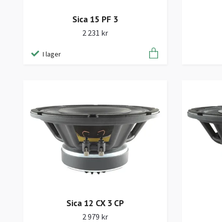
Sica 15 PF 3
2 231 kr
I lager
Sica 12 CX 3 CP
2 979 kr