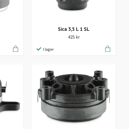
Sica 3,5 L 1 SL
425 kr
I lager