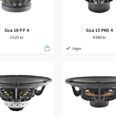
Sica 18 P F 4
Sica 15 PNS 4
3 625 kr
4 680 kr
I lager