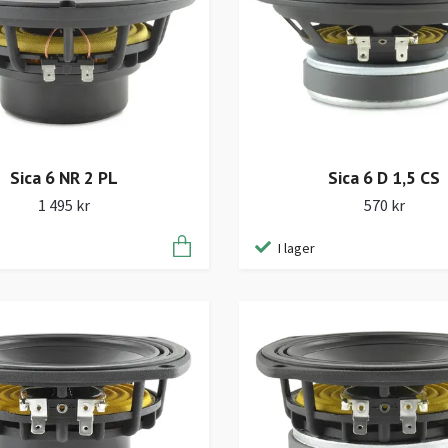
Sica 6 NR 2 PL
Sica 6 D 1,5 CS
1 495 kr
570 kr
I lager