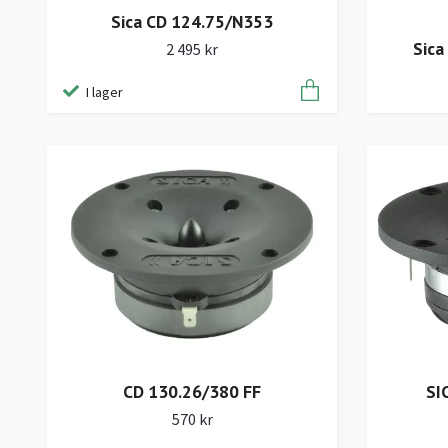
Sica CD 124.75/N353
Sica
2 495 kr
I lager
SI
CD 130.26/380 FF
570 kr