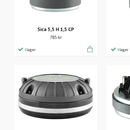
Sica 5,5 H 1,5 CP
785 kr
I lager
I lager