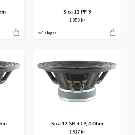
Ohm
Sica 12 PF 3
1 858 kr
I lager
Ohm
Sica 12 SR 3 CP, 4 Ohm
1 817 kr