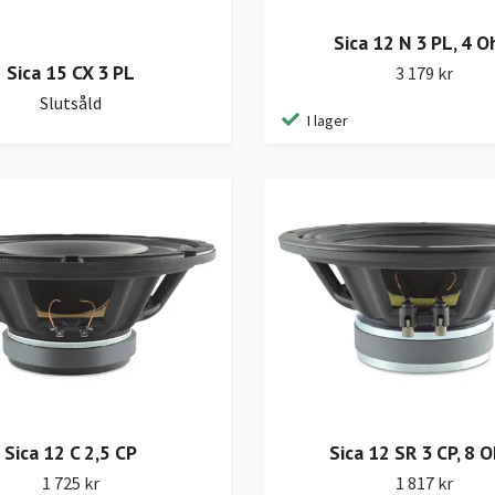
Sica 12 N 3 PL, 4 
Sica 15 CX 3 PL
3 179 kr
Slutsåld
I lager
Sica 12 C 2,5 CP
Sica 12 SR 3 CP, 8 
1 725 kr
1 817 kr