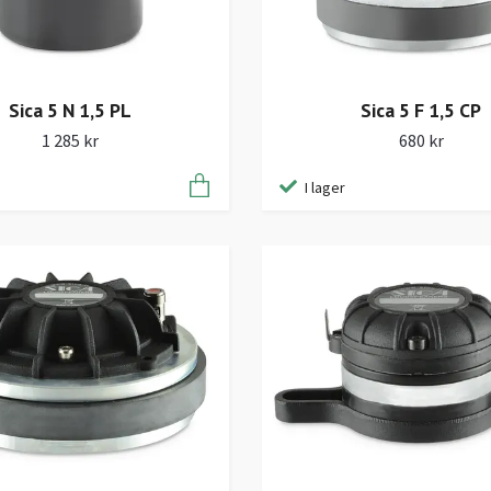
Sica 5 F 1,5 CP
Sica 5 N 1,5 PL
680 kr
1 285 kr
I lager