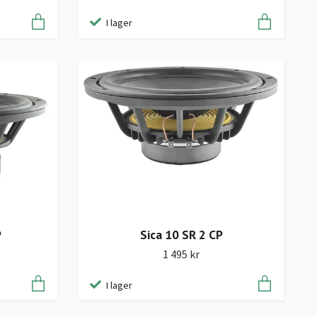
I lager
P
Sica 10 SR 2 CP
1 495 kr
I lager