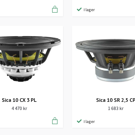
I lager
Sica 10 CX 3 PL
Sica 10 SR 2,5 C
4 470 kr
1 683 kr
I lager