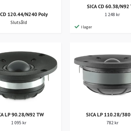
SICA CD 60.38/N92
 CD 120.44/N240 Poly
1 248 kr
Slutsåld
I lager
CA LP 90.28/N92 TW
SICA LP 110.28/38
1 095 kr
782 kr