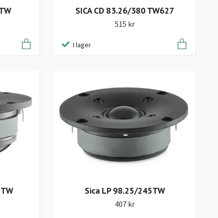
SICA CD 83.26/380 TW627
 TW
515 kr
I lager
0 TW
Sica LP 98.25/245TW
407 kr