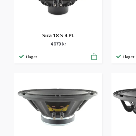
Sica 18 S 4 PL
4 670 kr
I lager
I lager