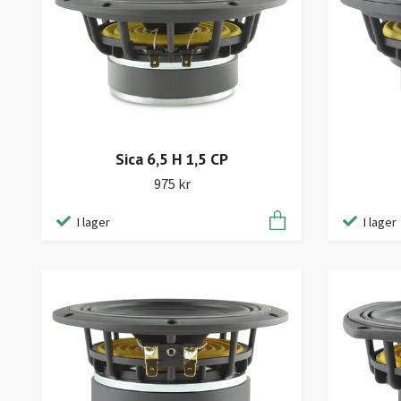
Sica 6,5 H 1,5 CP
975 kr
I lager
I lager