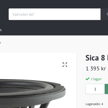
s
P
Sica 8
1 395 kr
I lager
Lagersaldo:
4