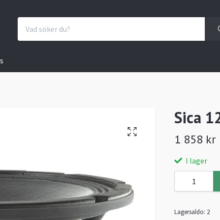
s
Sica 1
1 858 kr
I lager
Lagersaldo:
2