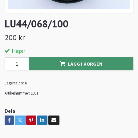
LU44/068/100
200 kr
I lager
LÄGG I KORGEN
Lagersaldo:
6
Artikelnummer:
1061
Dela