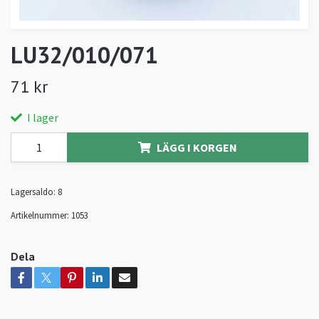
LU32/010/071
71 kr
I lager
LÄGG I KORGEN
Lagersaldo:
8
Artikelnummer:
1053
Dela