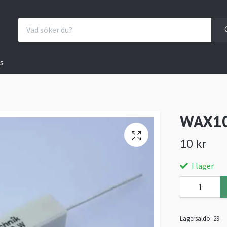
s
WAX10
10 kr
I lager
Lagersaldo:
29