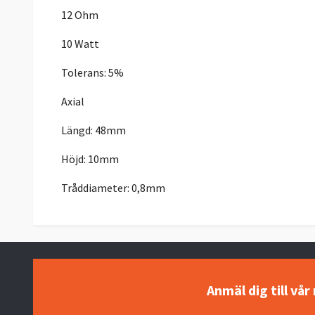
12 Ohm
10 Watt
Tolerans: 5%
Axial
Längd: 48mm
Höjd: 10mm
Tråddiameter: 0,8mm
Anmäl dig till vå