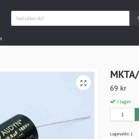
s
MKTA/
69 kr
I lager
Lagersaldo:
1