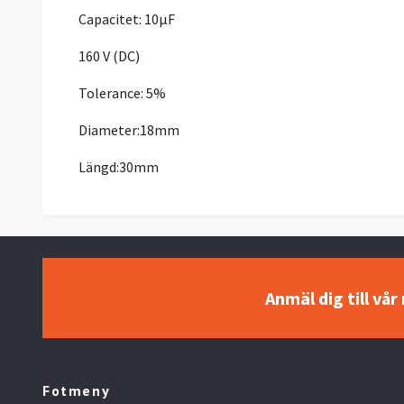
Capacitet: 10µF
160 V (DC)
Tolerance: 5%
Diameter:18mm
Längd:30mm
Anmäl dig till vå
Fotmeny